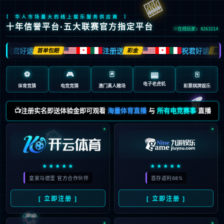
🎰
[ 华人市场最大的线上娱乐服务供应商 ]
十年信誉平台·五大联赛官方指定平台
在线玩家: 8263214
祝君好运
注册送
祝君好运
首单包赔
彩金
首单
🍁
🍁
⚽
🎮
🃏
🀄️
🎰
电子老虎机
体育竞猜
电竞竞猜
澳门真人赌场
彩票棋牌娱乐
🎮
📺注册实名即送体验金即可观看
海量体育直播
与
所有电竞赛事
直播
🎲
★★★★★
★★★★★
皇家马德里 官方合作伙伴
首存返利68%
[ 立即注册 ]
[ 立即注册 ]
⚽