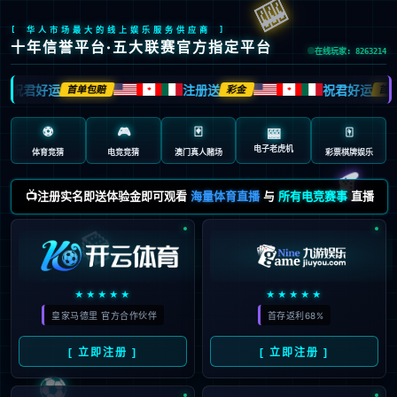
🎰
[ 华人市场最大的线上娱乐服务供应商 ]
十年信誉平台·五大联赛官方指定平台
在线玩家: 8263214
祝君好运
注册送
祝君好运
首单包赔
彩金
首单
🍁
🍁
⚽
🎮
🃏
🀄️
🎰
电子老虎机
体育竞猜
电竞竞猜
澳门真人赌场
彩票棋牌娱乐
🎮
📺注册实名即送体验金即可观看
海量体育直播
与
所有电竞赛事
直播
🎲
★★★★★
★★★★★
皇家马德里 官方合作伙伴
首存返利68%
[ 立即注册 ]
[ 立即注册 ]
⚽