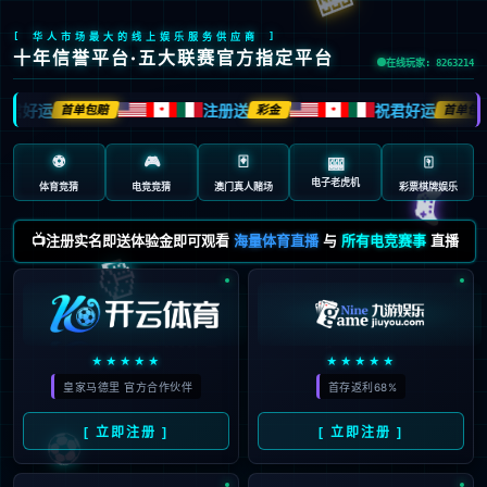
[ 华人市场最大的线上娱乐服务供应商 ]
十年信誉平台·五大联赛官方指定平台
在线玩家: 8263214
君好运
注册送
祝君好运
首单包赔
彩金
首单包赔
🍁
🍁
⚽
🎮
🃏
🀄️
🎰
🎮
电子老虎机
体育竞猜
电竞竞猜
澳门真人赌场
彩票棋牌娱乐
📺注册实名即送体验金即可观看
海量体育直播
与
所有电竞赛事
直播
🎲
★★★★★
★★★★★
皇家马德里 官方合作伙伴
首存返利68%
⚽
[ 立即注册 ]
[ 立即注册 ]