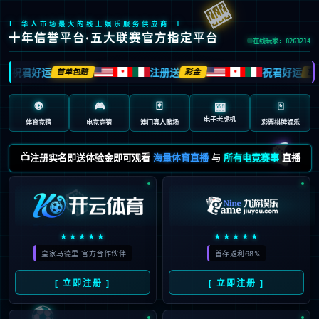
🎰
[ 华人市场最大的线上娱乐服务供应商 ]
十年信誉平台·五大联赛官方指定平台
在线玩家: 8263214
祝君好运
注册送
祝君好运
首单包赔
彩金
首单
🍁
🍁
⚽
🎮
🃏
🀄️
🎰
电子老虎机
体育竞猜
电竞竞猜
澳门真人赌场
彩票棋牌娱乐
🎮
📺注册实名即送体验金即可观看
海量体育直播
与
所有电竞赛事
直播
🎲
★★★★★
★★★★★
皇家马德里 官方合作伙伴
首存返利68%
[ 立即注册 ]
[ 立即注册 ]
⚽