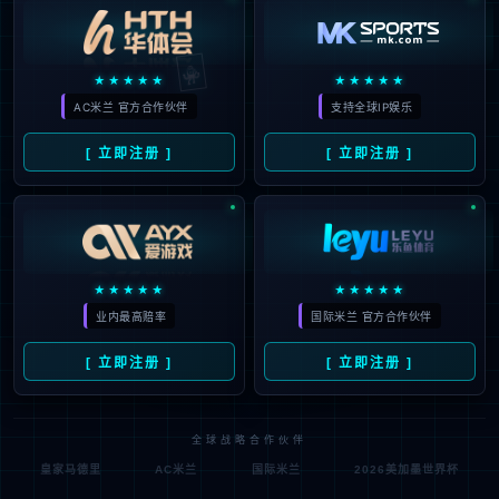
🃏
★★★★★
★★★★★
AC米兰 官方合作伙伴
支持全球IP娱乐
[ 立即注册 ]
[ 立即注册 ]
★★★★★
★★★★★
业内最高赔率
国际米兰 官方合作伙伴
[ 立即注册 ]
[ 立即注册 ]
全球战略合作伙伴
皇家马德里
AC米兰
国际米兰
2026美加墨世界杯